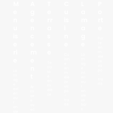
M
A
T
C
L
P
E
G
E
U
A
O
N
E
Rr
Is
M
Rt
U
N
A
I
A
E
Is
C
S
N
G
Por
E
E
S
E
E
te
en
Ri
M
E
m
Cu
La
élè
E
E
isin
m
ze
Te
e
ag
va
N
rra
en
e
po
La
ss
m
int
T
-
m
e
élè
éri
tra
ag
en
ze
eu
ité
e
m
va
r
Ar
ext
élè
po
en
m
éri
ze
-
vie
oir
eu
tra
ux
e
r
ité
boi
av
en
s
ec
vie